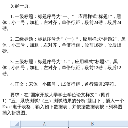
另起一页。
1.
一级标题：标题序号为“一、”，应用样式“标题
1
”，黑
体，小二号，加粗，左对齐，单倍行距，段前
24
磅，段后
24
磅。
2.
二级标题：标题序号为“（一）”，应用样式“标题
2
”，黑
体，小三号，加粗，左对齐，单倍行距，段前
18
磅，段后
18
磅。
3.
三级标题：标题序号为“
1.
”，应用样式“标题
3
”，黑
体，小四号，加粗，左对齐，单倍行距，段前
12
磅，段后
12
磅。
4.
正文：宋体，小四号，
1.5
倍行距，首行缩进
2
字符。
要求：在
“国家开放大学学士学位论文样文”（附件
1
）“五、系统测试
/
（三）测试结果的分析”题目下，插入一个
Excel
电子表格，输入如下数据表，并依据数据表按下列样图
插入折线图。