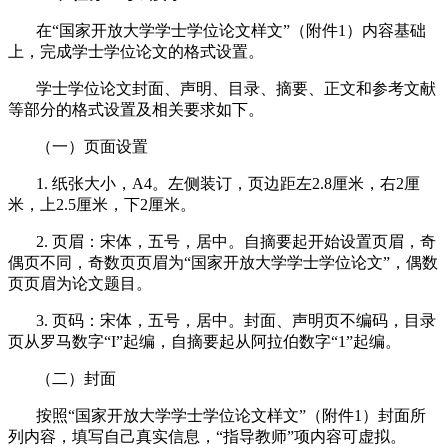
在
“国家开放大学学士学位论文样文”（附件
1
）内容基础
上，完成学士学位论文的格式设置。
学士学位论文封面、声明、目录、摘要、正文和参考文献
等部分的格式设置及相关要求如下。
（一）页面设置
1.
纸张大小，
A4
。左侧装订，页边距左
2.8
厘米，右
2
厘
米，上
2.5
厘米，下
2
厘米。
2.
页眉：宋体，五号，居中。自摘要起开始设置页眉，奇
偶页不同，奇数页页眉为“国家开放大学学士学位论文”，偶数
页页眉为论文题目。
3.
页码：宋体，五号，居中。封面、声明页不编码，目录
页从罗马数字“
I”起编，自摘要起从阿拉伯数字“1”起编。
（二）封面
按照
“国家开放大学学士学位论文样文”（附件
1
）封面所
列内容，填写自己真实信息，“指导教师”项内容可虚拟。