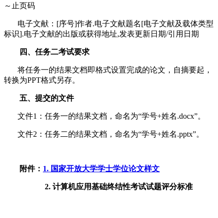
～止页码
电子文献：
[序号]作者.电子文献题名[电子文献及载体类型
标识].电子文献的出版或获得地址,发表更新日期/引用日期
四、任务二考试要求
将任务一的结果文档即格式设置完成的论文，自摘要起，
转换为
PPT
格式另存。
五、提交的文件
文件
1
：任务一的结果文档，命名为“学号
+
姓名
.docx
”。
文件
2
：任务二的结果文档，命名为“学号
+
姓名
.pptx
”。
附件：
1. 国家开放大学学士学位论文样文
2. 计算机应用基础终结性考试试题评分标准