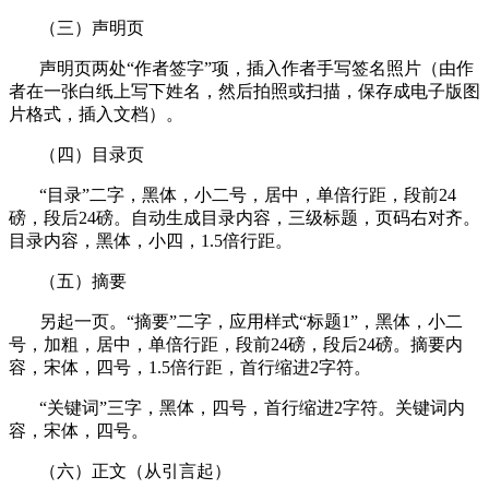
（三）声明页
声明页两处
“作者签字”项，插入作者手写签名照片（由作
者在一张白纸上写下姓名，然后拍照或扫描，保存成电子版图
片格式，插入文档）。
（四）目录页
“目录”二字，黑体，小二号，居中，单倍行距，段前
24
磅，段后
24
磅。自动生成目录内容，三级标题，页码右对齐。
目录内容，黑体，小四，
1.5倍行距。
（五）摘要
另起一页。
“摘要”二字，应用样式“标题
1
”，黑体，小二
号，加粗，居中，单倍行距，段前
24
磅，段后
24
磅。摘要内
容，宋体，四号，
1.5
倍行距，首行缩进
2
字符。
“关键词”三字，黑体，四号，首行缩进
2
字符。关键词内
容，宋体，四号。
（六）正文
（从引言起）